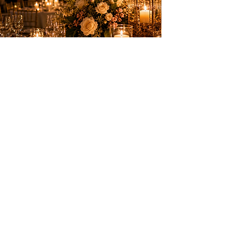
Des animations élégantes pour créer des
souvenirs inoubliables sur la Côte d’Azur.
PRESTATIONS
Anniversaires
Mariages & privés
Spectacles
Artifices
INFOS PRATIQUES
Nice, Monaco, Cannes, Suisse et