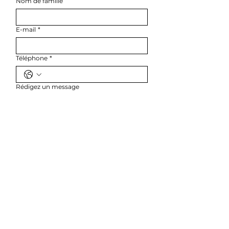
Nom de famille
E-mail
*
Téléphone
*
Rédigez un message
ENVOYER