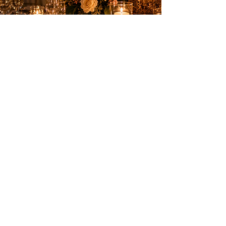
Des animations élégantes pour créer des
souvenirs inoubliables sur la Côte d’Azur.
PRESTATIONS
Anniversaires
Mariages & privés
Spectacles
Artifices
INFOS PRATIQUES
Nice, Monaco, Cannes, Suisse et
toute la Côte d’Azur
06 18 34 78 14