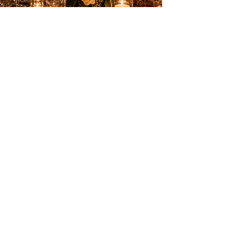
Des animations élégantes pour créer des
souvenirs inoubliables sur la Côte d’Azur.
PRESTATIONS
Anniversaires
Mariages & privés
Spectacles
Artifices
INFOS PRATIQUES
Nice, Monaco, Cannes, Suisse et
toute la Côte d’Azur
06 18 34 78 14
contact@tonanimation.fr