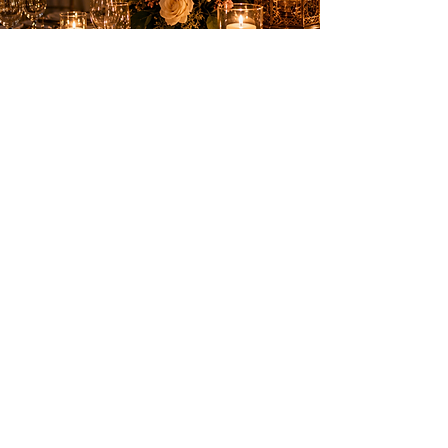
Des animations élégantes pour créer des
souvenirs inoubliables sur la Côte d’Azur.
PRESTATIONS
Anniversaires
Mariages & privés
Spectacles
Artifices
INFOS PRATIQUES
Nice, Monaco, Cannes, Suisse et
toute la Côte d’Azur
06 18 34 78 14