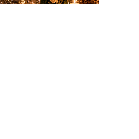
Des animations élégantes pour créer des
souvenirs inoubliables sur la Côte d’Azur.
PRESTATIONS
Anniversaires
Mariages & privés
Spectacles
Artifices
INFOS PRATIQUES
Nice, Monaco, Cannes, Suisse et
toute la Côte d’Azur
06 18 34 78 14
contact@tonanimation.fr