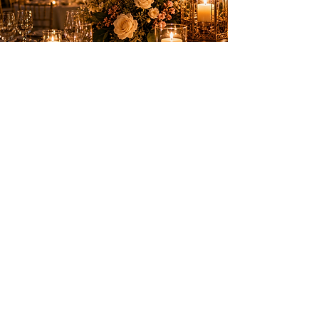
Des animations élégantes pour créer des
souvenirs inoubliables sur la Côte d’Azur.
PRESTATIONS
Anniversaires
Mariages & privés
Spectacles
Artifices
INFOS PRATIQUES
Nice, Monaco, Cannes, Suisse et
toute la Côte d’Azur