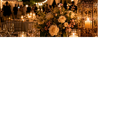
Des animations élégantes pour créer des
souvenirs inoubliables sur la Côte d’Azur.
PRESTATIONS
Anniversaires
Mariages & privés
Spectacles
Artifices