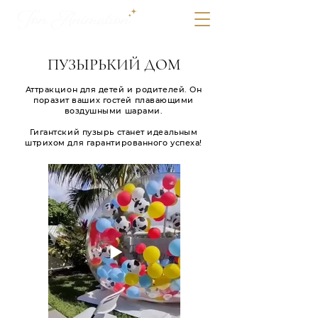
ПУЗЫРЬКИЙ ДОМ
Аттракцион для детей и родителей. Он
поразит ваших гостей плавающими
воздушными шарами.
Гигантский пузырь станет идеальным
штрихом для гарантированного успеха!