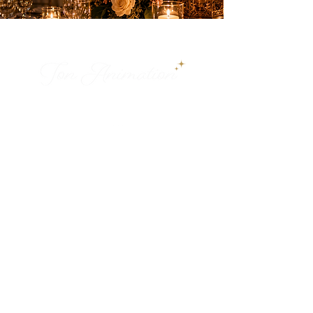
Des animations élégantes pour créer des
souvenirs inoubliables sur la Côte d’Azur.
PRESTATIONS
Anniversaires
Mariages & privés
Spectacles
Artifices
INFOS PRATIQUES
Nice, Monaco, Cannes, Suisse et
toute la Côte d’Azur
06 18 34 78 14