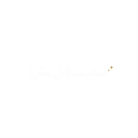
Des animations élégantes pour créer des
souvenirs inoubliables sur la Côte d’Azur.