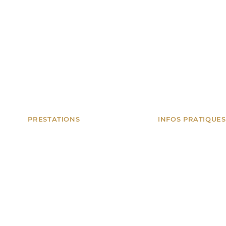
PRESTATIONS
INFOS PRATIQUES
Anniversaires
Nice, Monaco, Can
et toute la Côte d
Mariages & privés
Spectacles
06 18 34 78 14
Artifices
contact@tonanima