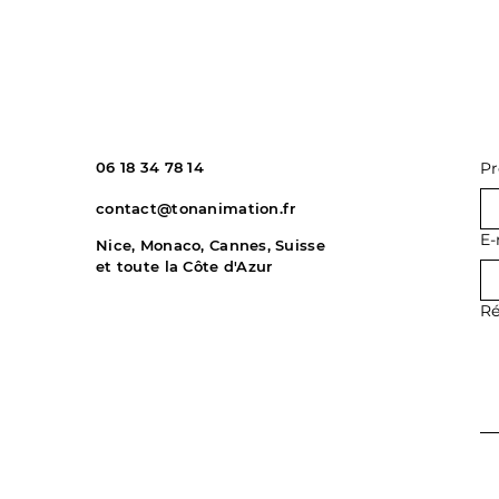
06 18 34 78 14
P
contact@tonanimation.fr
E-
Nice, Monaco, Cannes, Suisse
et toute la Côte d'Azur
Ré