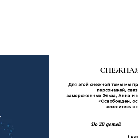
ЖАЛОВАТЬ
ДОБРО ПОЖАЛОВАТЬ
NOS ÉVÈNEMENTS
I SOMMES-NOUS ?
CONTACT
СНЕЖНАЯ
Для этой снежной темы мы пр
персонажей, связ
замороженные Эльза, Анна и их
«Освобожден, ос
веселитесь с
До 20 детей
1 ча