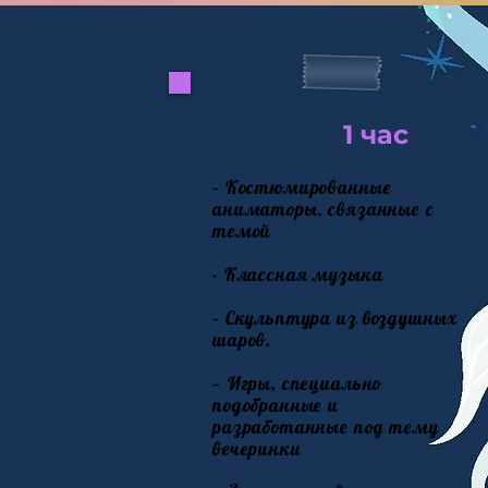
1 час
– Костюмированные
аниматоры, связанные с
темой
- Классная музыка
– Скульптура из воздушных
шаров.
— Игры, специально
подобранные и
разработанные под тему
вечеринки