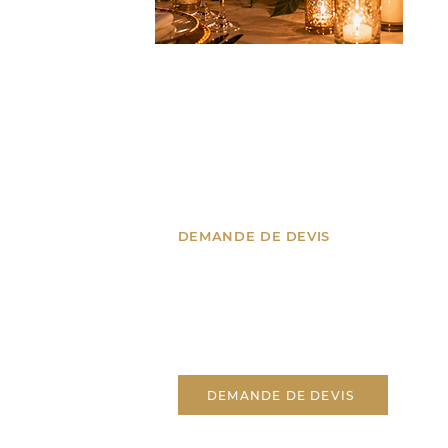
DEMANDE DE DEVIS
nes, Suisse
Un projet ? Parlons-en !
’Azur
Recevez un devis
personnalisé pour votre
événement.
tion.fr
DEMANDE DE DEVIS