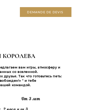
DEMANDE DE DEVIS
 КОРОЛЕВА
едлагаем вам игры, атмосферу и
анных со вселенной.
 друзья. Так что готовьтесь петь:
вобожден!» " и тебе
 нашей командой.
От 3 лет
с, 2 часа или 3