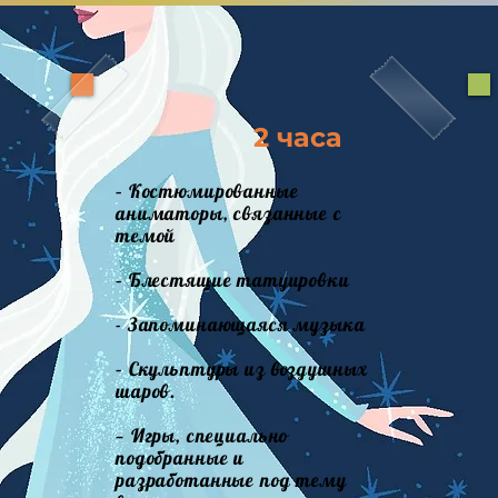
2 часа
– Костюмированные
аниматоры, связанные с
темой
– Блестящие татуировки
- Запоминающаяся музыка
– Скульптуры из воздушных
шаров.
— Игры, специально
подобранные и
разработанные под тему