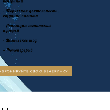
вечеринки
– Творческая деятельность,
создание памяти
- Анимация гигантских
пузырей
- Магическое шоу
— Фотоперерыв
АБРОНИРУЙТЕ СВОЮ ВЕЧЕРИНКУ
лы