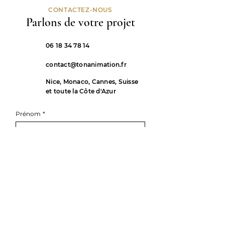
CONTACTEZ-NOUS
Parlons de votre projet
06 18 34 78 14
contact@tonanimation.fr
Nice, Monaco, Cannes, Suisse
et toute la Côte d'Azur
Prénom
*
Nom de famille
E-mail
*
Téléphone
*