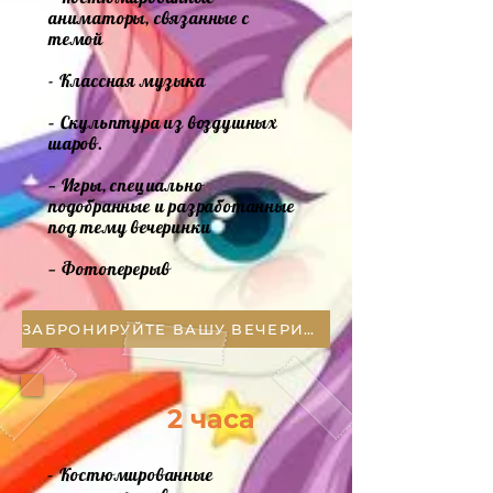
аниматоры, связанные с
темой
- Классная музыка
– Скульптура из воздушных
шаров.
— Игры, специально
подобранные и разработанные
под тему вечеринки
— Фотоперерыв
ЗАБРОНИРУЙТЕ ВАШУ ВЕЧЕРИНКУ
2 часа
– Костюмированные