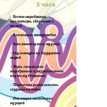
3 часа
– Костюмированные
аниматоры, связанные с
темой
– Блестящие татуировки
- Запоминающаяся музыка
– Скульптуры из воздушных
шаров.
— Игры, специально
подобранные и разработанные
под тему вечеринки
– Творческая деятельность,
создание памяти
- Анимация гигантских
пузырей