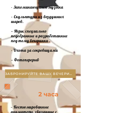
- Запоминающаяся музыка
– Скульптуры из воздушных
шаров.
— Игры, специально
подобранные и разработанные
под тему вечеринки
- Охота за сокровищами
— Фотоперерыв
ЗАБРОНИРУЙТЕ ВАШУ ВЕЧЕРИНКУ
2 часа
– Костюмированные
аниматоры, связанные с