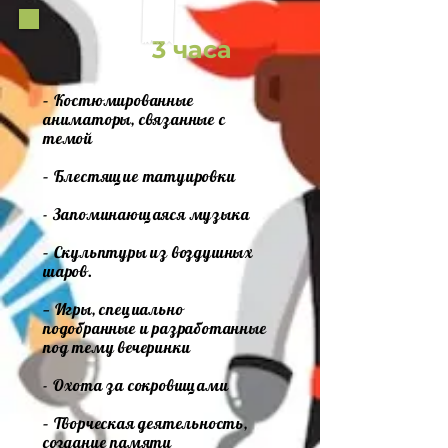
3 часа
– Костюмированные
аниматоры, связанные с
темой
– Блестящие татуировки
- Запоминающаяся музыка
– Скульптуры из воздушных
шаров.
— Игры, специально
подобранные и разработанные
под тему вечеринки
- Охота за сокровищами
– Творческая деятельность,
создание памяти