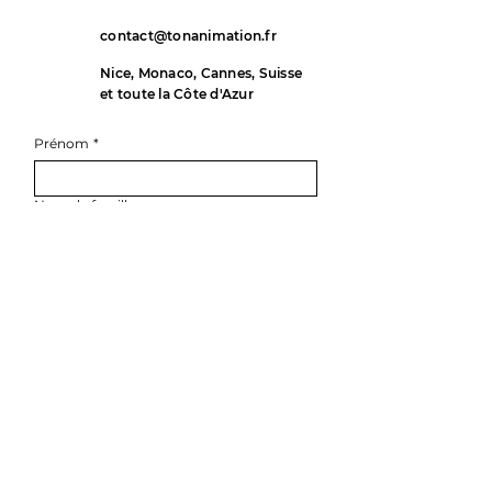
contact@tonanimation.fr
Nice, Monaco, Cannes, Suisse
et toute la Côte d'Azur
Prénom
*
Nom de famille
E-mail
*
Téléphone
*
Rédigez un message