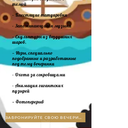
темой
– Блестящие татуировки
- Запоминающаяся музыка
– Скульптуры из воздушных
шаров.
— Игры, специально
подобранные и разработанные
под тему вечеринки
- Охота за сокровищами
- Анимация гигантских
пузырей
— Фотоперерыв
ЗАБРОНИРУЙТЕ СВОЮ ВЕЧЕРИНКУ