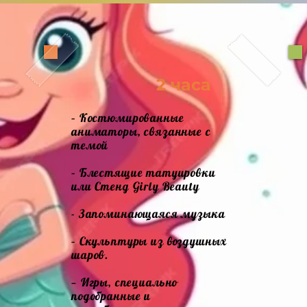
2 часа
– Костюмированные
аниматоры, связанные с
темой
– Блестящие татуировки
или Стенд Girly Beauty
- Запоминающаяся музыка
– Скульптуры из воздушных
шаров.
— Игры, специально
подобранные и