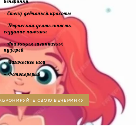
вечеринки
- Стенд девчачьей красоты
– Творческая деятельность,
создание памяти
- Анимация гигантских
пузырей
- Магическое шоу
— Фотоперерыв
АБРОНИРУЙТЕ СВОЮ ВЕЧЕРИНКУ