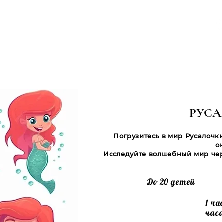
ЖАЛОВАТЬ
ДОБРО ПОЖАЛОВАТЬ
NOS ÉVÈNEMENTS
I SOMMES-NOUS ?
CONTACT
РУС
Погрузитесь в мир Русалочки
о
Исследуйте волшебный мир че
До 20 детей
1 ча
час