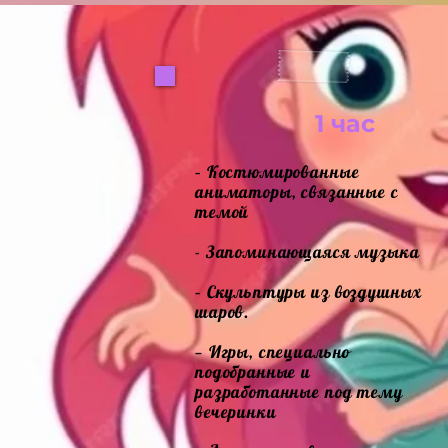
1 час
– Костюмированные
аниматоры, связанные с
темой
- Запоминающаяся музыка
– Скульптуры из воздушных
шаров.
— Игры, специально
подобранные и
разработанные под тему
вечеринки