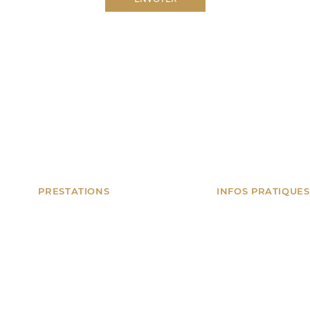
PRESTATIONS
INFOS PRATIQUES
Anniversaires
Nice, Monaco, Can
et toute la Côte d
Mariages & privés
Spectacles
06 18 34 78 14
Artifices
contact@tonanima