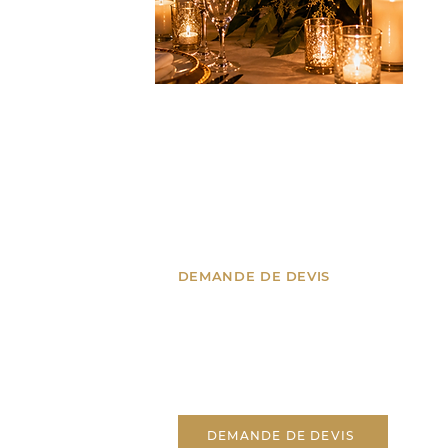
DEMANDE DE DEVIS
nes, Suisse
Un projet ? Parlons-en !
’Azur
Recevez un devis
personnalisé pour votre
événement.
tion.fr
DEMANDE DE DEVIS