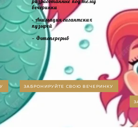
разработанные под тему
вечеринки
- Анимация гигантских
пузырей
— Фотоперерыв
У
ЗАБРОНИРУЙТЕ СВОЮ ВЕЧЕРИНКУ
З