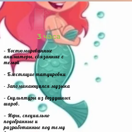
3 часа
– Костюмированные
аниматоры, связанные с
темой
– Блестящие татуировки
- Запоминающаяся музыка
– Скульптуры из воздушных
шаров.
— Игры, специально
подобранные и
разработанные под тему