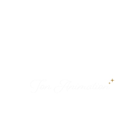
Des animations élégantes pour créer des
souvenirs inoubliables sur la Côte d’Azur.