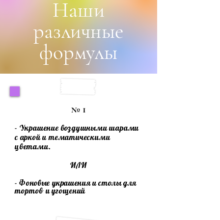
Наши
различные
формулы
№ 1
- Украшение воздушными шарами
с аркой и тематическими
цветами.
ИЛИ
- Фоновые украшения и столы для
тортов
и угощений