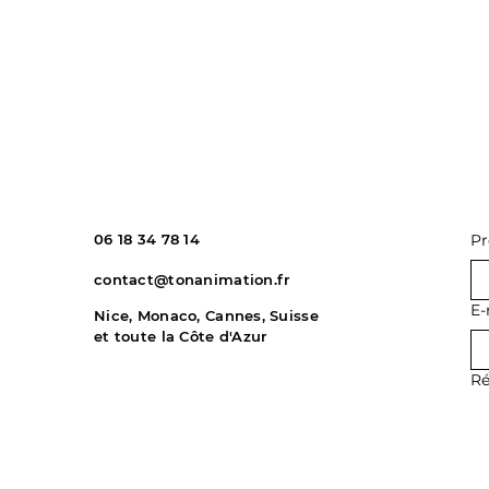
06 18 34 78 14
P
contact@tonanimation.fr
E-
Nice, Monaco, Cannes, Suisse
et toute la Côte d'Azur
Ré