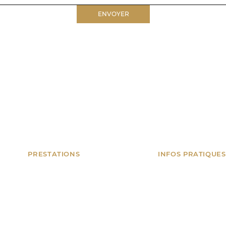
ENVOYER
PRESTATIONS
INFOS PRATIQUES
Anniversaires
Nice, Monaco, Can
et toute la Côte d
Mariages & privés
Spectacles
06 18 34 78 14
Artifices
contact@tonanima