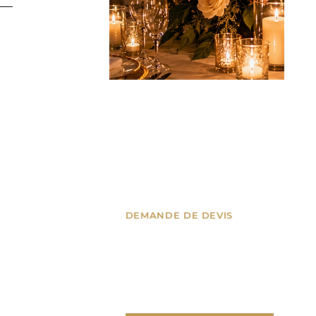
DEMANDE DE DEVIS
nes, Suisse
Un projet ? Parlons-en !
’Azur
Recevez un devis
personnalisé pour votre
événement.
tion.fr