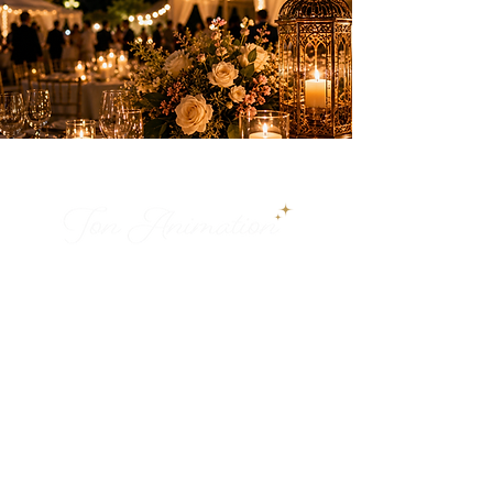
Des animations élégantes pour créer des
souvenirs inoubliables sur la Côte d’Azur.
PRESTATIONS
Anniversaires
Mariages & privés
Spectacles
Artifices