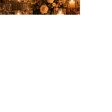
Des animations élégantes pour créer des
souvenirs inoubliables sur la Côte d’Azur.
PRESTATIONS
Anniversaires
Mariages & privés
Spectacles
Artifices
INFOS PRATIQUES
Nice, Monaco, Cannes, Suisse et
toute la Côte d’Azur