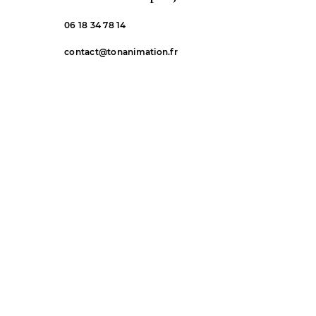
06 18 34 78 14
contact@tonanimation.fr
Nice, Monaco, Cannes, Suisse
et toute la Côte d'Azur
Prénom
*
Nom de famille
E-mail
*
Téléphone
*
Rédigez un message