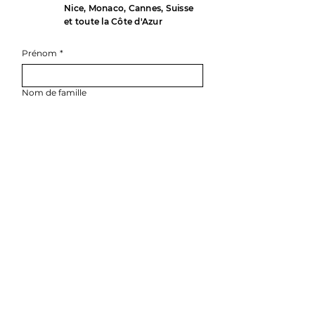
Nice, Monaco, Cannes, Suisse
et toute la Côte d'Azur
Prénom
*
Nom de famille
E-mail
*
Téléphone
*
Rédigez un message
ENVOYER