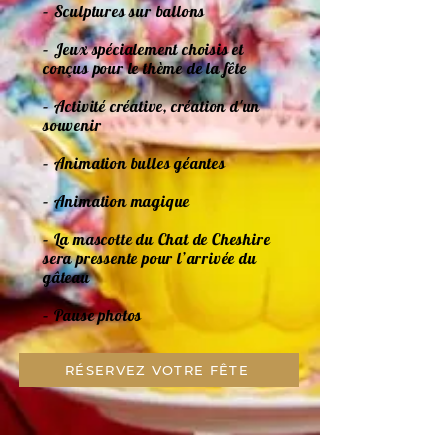
– Sculptures sur ballons
– Jeux spécialement choisis et
conçus pour le thème de la fête
– Activité créative, création d'un
souvenir
– Animation bulles géantes
– Animation magique
– La mascotte du Chat de Cheshire
sera pressente pour l’arrivée du
gâteau
– Pause photos
RÉSERVEZ VOTRE FÊTE