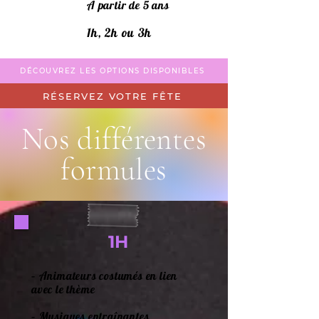
À partir de 5 ans
1h, 2h ou 3h
DÉCOUVREZ LES OPTIONS DISPONIBLES
RÉSERVEZ VOTRE FÊTE
Nos différentes
formules
1H
– Animateurs costumés en lien
avec le thème
– Musiques entraînantes