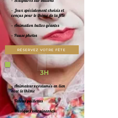
– Sculptures sur ballons
– Jeux spécialement choisis et
conçus pour le thème de la fête
– Animation bulles géantes
– Pause photos
RÉSERVEZ VOTRE FÊTE
3H
– Animateurs costumés en lien
avec le thème
– Tatous paillettes
– Musiques entraînantes