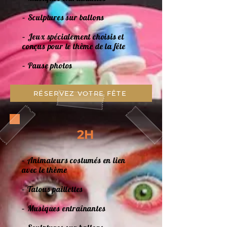
– Sculptures sur ballons
– Jeux spécialement choisis et
conçus pour le thème de la fête
– Pause photos
RÉSERVEZ VOTRE FÊTE
2H
– Animateurs costumés en lien
avec le thème
– Tatous paillettes
– Musiques entraînantes