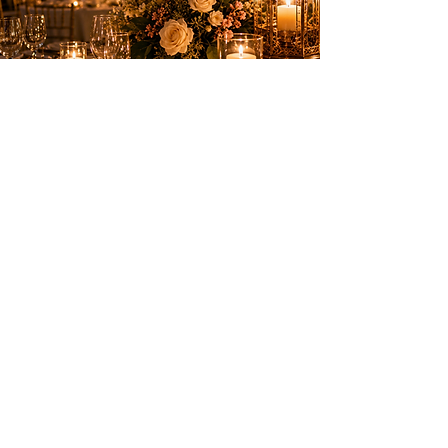
Des animations élégantes pour créer des
souvenirs inoubliables sur la Côte d’Azur.
PRESTATIONS
Anniversaires
Mariages & privés
Spectacles
Artifices
INFOS PRATIQUES
Nice, Monaco, Cannes, Suisse et
toute la Côte d’Azur