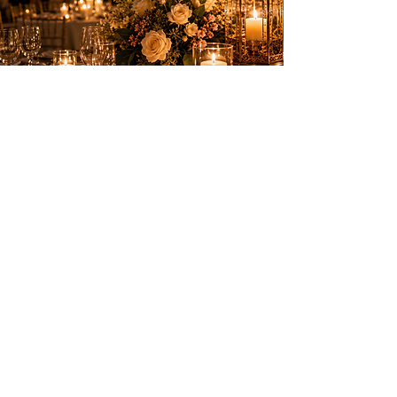
Des animations élégantes pour créer des
souvenirs inoubliables sur la Côte d’Azur.
PRESTATIONS
Anniversaires
Mariages & privés
Spectacles
Artifices
INFOS PRATIQUES
Nice, Monaco, Cannes, Suisse et