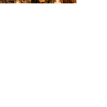
Des animations élégantes pour créer des
souvenirs inoubliables sur la Côte d’Azur.
PRESTATIONS
Anniversaires
Mariages & privés
Spectacles
Artifices
INFOS PRATIQUES
Nice, Monaco, Cannes, Suisse et
toute la Côte d’Azur
06 18 34 78 14
contact@tonanimation.fr