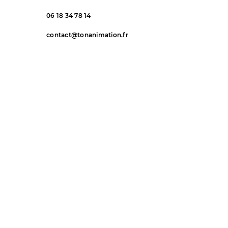
06 18 34 78 14
contact@tonanimation.fr
Nice, Monaco, Cannes, Suisse
et toute la Côte d'Azur
Prénom
*
Nom de famille
E-mail
*
Téléphone
*
Rédigez un message