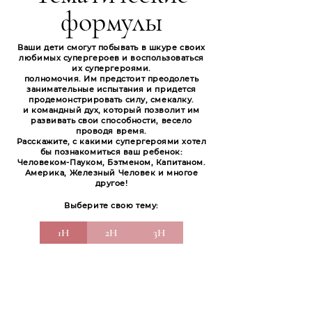
формулы
Ваши дети смогут побывать в шкуре своих
любимых супергероев и воспользоваться
их супергероями.
полномочия. Им предстоит преодолеть
занимательные испытания и придется
продемонстрировать силу, смекалку.
и командный дух, который позволит им
развивать свои способности, весело
проводя время.
Расскажите, с какими супергероями хотел
бы познакомиться ваш ребенок:
Человеком-Пауком, Бэтменом, Капитаном.
Америка, Железный Человек и многое
другое!
Выберите свою тему:
1H
2H
3H