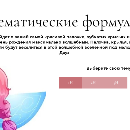
ематические форму
ойдет о вашей самой красивой палочке, зубчатых крыльях 
 день рождения максимально волшебным. Палочка, крылья,
ти будут веселиться в этой волшебной вселенной под ме
Доу»!
Выберите свою тему
1H
2H
3H