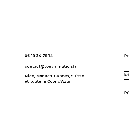
06 18 34 78 14
P
contact@tonanimation.fr
E-
Nice, Monaco, Cannes, Suisse
et toute la Côte d'Azur
Ré