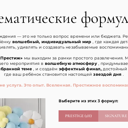
ематические форму
дения — это не только вопрос времени или бюджета. Реч
бёнку
волшебный, индивидуальный мир
, где каждая де
дивлять, удивлять и создавать незабываемые воспоминани
«Престиж»
мы выходим за рамки простого развлечения. 
шего мероприятия в
волшебную атмосферу
, придумыва
ыбранной теме
, и создаём
эффектный финал,
достойный 
где ваш ребёнок становится настоящей
звездой дня
.
 не услуга. Это опыт. Вселенная. Престижное воспомина
Выберите из этих 3 формул:
PRESTIGE (2H)
SIGNATURE 