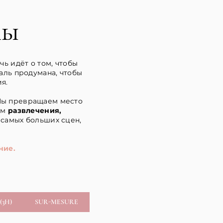
лы
ь идёт о том, чтобы
таль продумана, чтобы
я.
Мы превращаем место
ем
развлечения,
самых больших сцен,
ние.
(3H)
SUR-MESURE