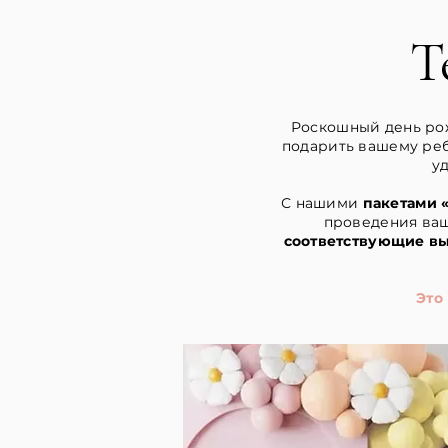
Т
Роскошный день рож
подарить вашему ре
у
С нашими
пакетами 
проведения ва
соответствующие в
Это