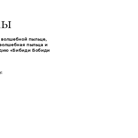
лы
и волшебной пыльце,
 волшебная пыльца и
лодию «Бибиди Бобиди
: