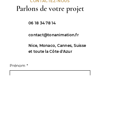
CONTACTEZ-NOUS
Parlons de votre projet
06 18 34 78 14
contact@tonanimation.fr
Nice, Monaco, Cannes, Suisse
et toute la Côte d'Azur
Prénom
*
Nom de famille
E-mail
*
Téléphone
*
Rédigez un message