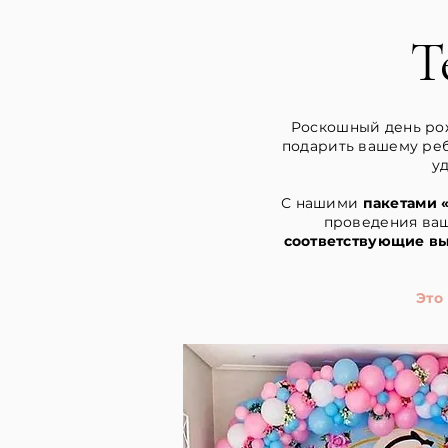
Т
Роскошный день рож
подарить вашему ре
у
С нашими
пакетами 
проведения ва
соответствующие в
Это