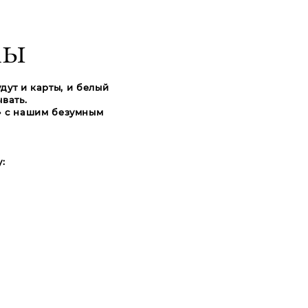
лы
дут и карты, и белый
вать.
» с нашим безумным
: