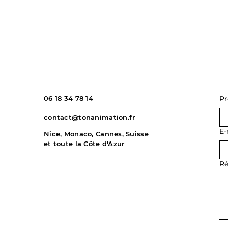
06 18 34 78 14
P
contact@tonanimation.fr
E-
Nice, Monaco, Cannes, Suisse
et toute la Côte d'Azur
Ré