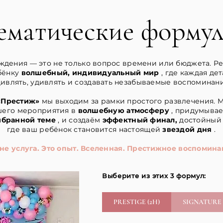
ематические форму
дения — это не только вопрос времени или бюджета. Реч
бёнку
волшебный, индивидуальный мир
, где каждая де
дивлять, удивлять и создавать незабываемые воспоминани
«Престиж»
мы выходим за рамки простого развлечения. 
шего мероприятия в
волшебную атмосферу
, придумыва
ыбранной теме
, и создаём
эффектный финал,
достойный 
где ваш ребёнок становится настоящей
звездой дня
.
 не услуга. Это опыт. Вселенная. Престижное воспомина
Выберите из этих 3 формул:
PRESTIGE (2H)
SIGNATURE 