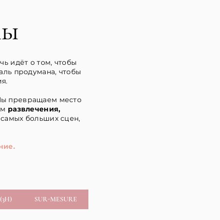
лы
ь идёт о том, чтобы
таль продумана, чтобы
я.
Мы превращаем место
ем
развлечения,
самых больших сцен,
ние.
(3H)
SUR-MESURE