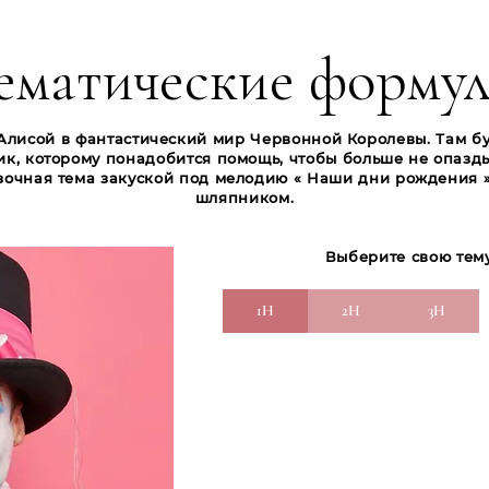
ематические форму
Алисой в фантастический мир Червонной Королевы. Там бу
ик, которому понадобится помощь, чтобы больше не опазды
азочная тема закуской под мелодию « Наши дни рождения 
шляпником.
Выберите свою тему
1H
2H
3H