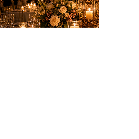
Des animations élégantes pour créer des
souvenirs inoubliables sur la Côte d’Azur.
PRESTATIONS
Anniversaires
Mariages & privés
Spectacles
Artifices
INFOS PRATIQUES
Nice, Monaco, Cannes, Suisse et