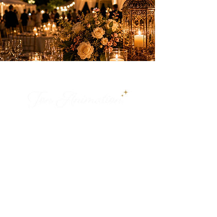
Des animations élégantes pour créer des
souvenirs inoubliables sur la Côte d’Azur.
PRESTATIONS
Anniversaires
Mariages & privés
Spectacles
Artifices