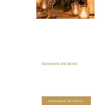
DEMANDE DE DEVIS
nes, Suisse
Un projet ? Parlons-en !
’Azur
Recevez un devis
personnalisé pour votre
événement.
tion.fr
DEMANDE DE DEVIS