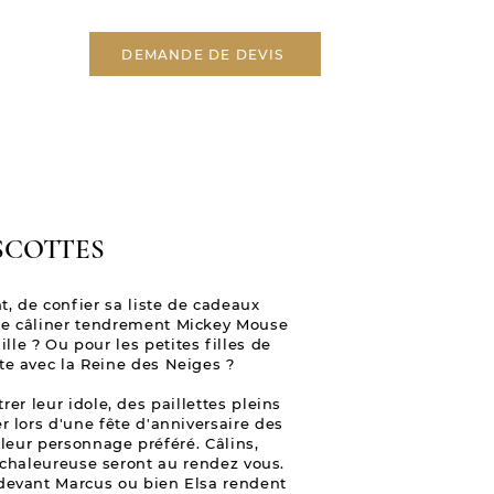
DEMANDE DE DEVIS
COTTES
t, de confier sa liste de cadeaux
De câliner tendrement Mickey Mouse
lle ? Ou pour les petites filles de
te avec la Reine des Neiges ?
er leur idole, des paillettes pleins
er lors d'une fête d'anniversaire des
ur personnage préféré. Câlins,
 chaleureuse seront au rendez vous.
 devant Marcus ou bien Elsa rendent