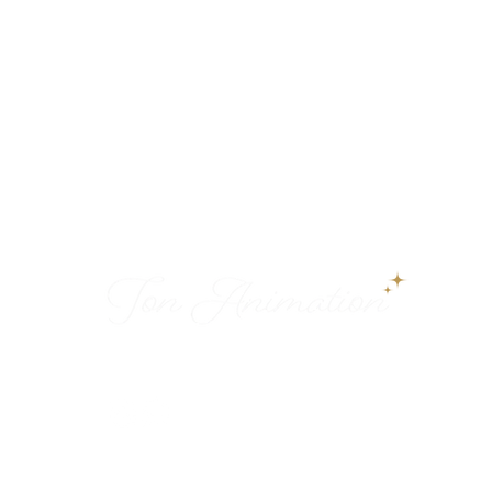
Des animations élégantes pour créer des
souvenirs inoubliables sur la Côte d’Azur.