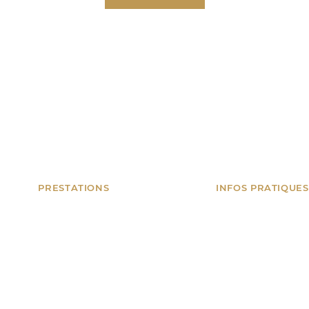
PRESTATIONS
INFOS PRATIQUES
Anniversaires
Nice, Monaco, Can
et toute la Côte d
Mariages & privés
Spectacles
06 18 34 78 14
Artifices
contact@tonanima